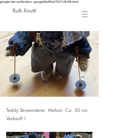
google-site-verification: google9bdf0e07617c8c69.html
Ruth Knutti
Teddy Skiwanderer: Mohair. Ca. 30 cm
Verkauft !